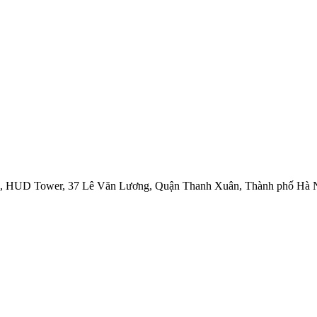
 A, HUD Tower, 37 Lê Văn Lương, Quận Thanh Xuân, Thành phố Hà 
n đứng đầu Đông Nam Á về du lịch trực tuyến và các dịch vụ liên qu