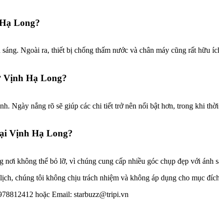
h Hạ Long?
sáng. Ngoài ra, thiết bị chống thấm nước và chân máy cũng rất hữu ích
 ở Vịnh Hạ Long?
h. Ngày nắng rõ sẽ giúp các chi tiết trở nên nổi bật hơn, trong khi th
tại Vịnh Hạ Long?
 nơi không thể bỏ lỡ, vì chúng cung cấp nhiều góc chụp đẹp với ánh 
ịch, chúng tôi không chịu trách nhiệm và không áp dụng cho mục đích
 0978812412 hoặc Email:
starbuzz@tripi.vn