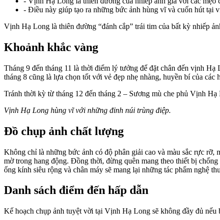
-
Vịnh Hạ Long là thiên đường của nhiếp ảnh gia với các mẹo c
-
Điều này giúp tạo ra những bức ảnh hùng vĩ và cuốn hút tại v
Vịnh Hạ Long là thiên đường “đánh cắp” trái tim của bất kỳ nhiếp 
Khoảnh khắc vàng
Tháng 9 đến tháng 11 là thời điểm lý tưởng để đặt chân đến vịnh Hạ 
tháng 8 cũng là lựa chọn tốt với vẻ đẹp nhẹ nhàng, huyền bí của các
Tránh thời kỳ từ tháng 12 đến tháng 2 – Sương mù che phủ Vịnh Hạ
Vịnh Hạ Long hùng vĩ với những đỉnh núi trùng điệp.
Đồ chụp ảnh chất lượng
Không chỉ là những bức ảnh có độ phân giải cao và màu sắc rực rỡ, m
mờ trong hang động. Đồng thời, đừng quên mang theo thiết bị chống 
ống kính siêu rộng và chân máy sẽ mang lại những tác phẩm nghệ th
Danh sách điểm đến hấp dẫn
Kế hoạch chụp ảnh tuyệt vời tại Vịnh Hạ Long sẽ không đầy đủ nếu