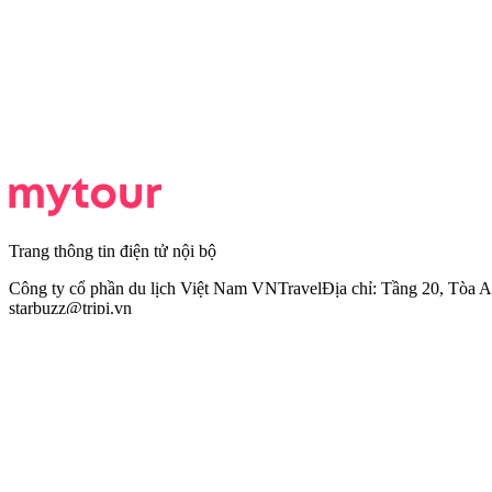
Trang thông tin điện tử nội bộ
Công ty cổ phần du lịch Việt Nam VNTravel
Địa chỉ: Tầng 20, Tòa
starbuzz@tripi.vn
Khách hàng và đối tác
Đăng nhập HMS
Tuyển dụng
Mytour là thành viên của VNTravel Group - Một trong những tập đoà