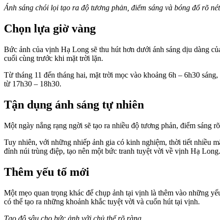
Ánh sáng chói lọi tạo ra độ tương phản, điểm sáng và bóng đổ rõ né
Chọn lựa giờ vàng
Bức ảnh của vịnh Hạ Long sẽ thu hút hơn dưới ánh sáng dịu dàng của
cuối cùng trước khi mặt trời lặn.
Từ tháng 11 đến tháng hai, mặt trời mọc vào khoảng 6h – 6h30 sáng, 
từ 17h30 – 18h30.
Tận dụng ánh sáng tự nhiên
Một ngày nắng rạng ngời sẽ tạo ra nhiều độ tương phản, điểm sáng r
Tuy nhiên, với những nhiếp ảnh gia có kinh nghiệm, thời tiết nhiều 
đỉnh núi trùng điệp, tạo nên một bức tranh tuyệt vời về vịnh Hạ Long
Thêm yếu tố mới
Một mẹo quan trọng khác để chụp ảnh tại vịnh là thêm vào những yếu
có thể tạo ra những khoảnh khắc tuyệt vời và cuốn hút tại vịnh.
Tạo độ sâu cho bức ảnh với chủ thể rõ ràng.