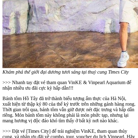
Khám phá thế giới đại dương tươi sáng tại thuỷ cung Times City
>>> Nhanh tay đặt vé tham quan VinKE & Vinpearl Aquarium để
nhận nhiều ưu đãi cực kỳ hấp dẫn!!!
Bánh tôm Hồ Tây đã trở thành biểu tượng ẩm thực của Hà Nội,
xuất hiện từ thập kỷ 80 của thế kỷ trước trên những gánh hàng rong.
Thời gian trôi qua, bánh tôm vẫn giữ được nét đặc trưng và hấp dẫn
riêng. Món bánh tôm này không phải là món phức tạp, nhưng lại
mang hương vị độc đáo khó tìm thấy ở bất kỳ nơi nào khác.
>>> Đặt vé [Times City] để trải nghiệm VinKE, tham quan thủy
cung, và nhận ưu đãi về combo, tour, voucher du lịch Vinpearl. Hãy