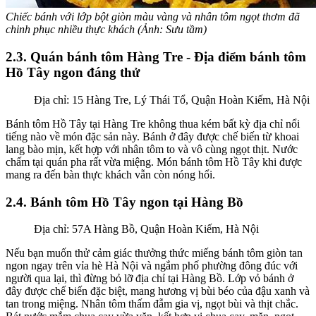
Chiếc bánh với lớp bột giòn màu vàng và nhân tôm ngọt thơm đã
chinh phục nhiều thực khách (Ảnh: Sưu tầm)
2.3. Quán bánh tôm Hàng Tre - Địa điểm bánh tôm
Hồ Tây ngon đáng thử
Địa chỉ: 15 Hàng Tre, Lý Thái Tổ, Quận Hoàn Kiếm, Hà Nội
Bánh tôm Hồ Tây tại Hàng Tre không thua kém bất kỳ địa chỉ nổi
tiếng nào về món đặc sản này. Bánh ở đây được chế biến từ khoai
lang bào mịn, kết hợp với nhân tôm to và vô cùng ngọt thịt. Nước
chấm tại quán pha rất vừa miệng. Món bánh tôm Hồ Tây khi được
mang ra đến bàn thực khách vẫn còn nóng hổi.
2.4. Bánh tôm Hồ Tây ngon tại Hàng Bồ
Địa chỉ: 57A Hàng Bồ, Quận Hoàn Kiếm, Hà Nội
Nếu bạn muốn thử cảm giác thưởng thức miếng bánh tôm giòn tan
ngon ngay trên vỉa hè Hà Nội và ngắm phố phường đông đúc với
người qua lại, thì đừng bỏ lỡ địa chỉ tại Hàng Bồ. Lớp vỏ bánh ở
đây được chế biến đặc biệt, mang hương vị bùi béo của đậu xanh và
tan trong miệng. Nhân tôm thấm đẫm gia vị, ngọt bùi và thịt chắc.