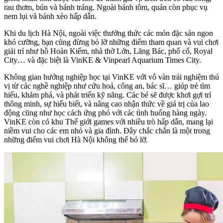
rau thơm, bún và bánh tráng. Ngoài bánh tôm, quán còn phục vụ
nem lụi và bánh xèo hấp dẫn.
Khi du lịch Hà Nội, ngoài việc thưởng thức các món đặc sản ngon
khó cưỡng, bạn cũng đừng bỏ lỡ những điểm tham quan và vui chơi
giải trí như hồ Hoàn Kiếm, nhà thờ Lớn, Lăng Bác, phố cổ, Royal
City… và đặc biệt là VinKE & Vinpearl Aquarium Times City.
Không gian hướng nghiệp học tại VinKE với vô vàn trải nghiệm thú
vị từ các nghề nghiệp như cứu hoả, công an, bác sĩ… giúp trẻ tìm
hiểu, khám phá, và phát triển kỹ năng. Các bé sẽ được khơi gợi trí
thông minh, sự hiểu biết, và nâng cao nhận thức về giá trị của lao
động cũng như học cách ứng phó với các tình huống hàng ngày.
VinKE còn có khu Thế giới games với nhiều trò hấp dẫn, mang lại
niềm vui cho các em nhỏ và gia đình. Đây chắc chắn là một trong
những điểm vui chơi Hà Nội không thể bỏ lỡ.