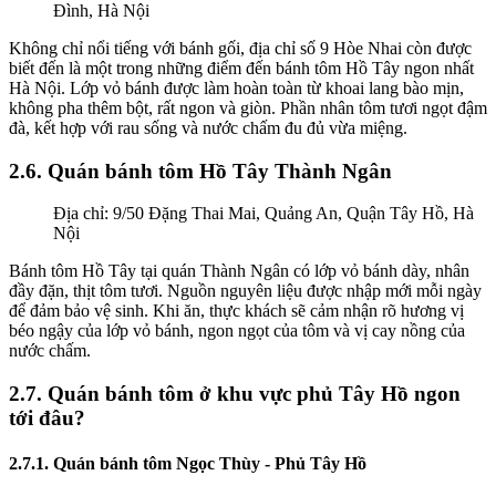
Đình, Hà Nội
Không chỉ nổi tiếng với bánh gối, địa chỉ số 9 Hòe Nhai còn được
biết đến là một trong những điểm đến bánh tôm Hồ Tây ngon nhất
Hà Nội. Lớp vỏ bánh được làm hoàn toàn từ khoai lang bào mịn,
không pha thêm bột, rất ngon và giòn. Phần nhân tôm tươi ngọt đậm
đà, kết hợp với rau sống và nước chấm đu đủ vừa miệng.
2.6. Quán bánh tôm Hồ Tây Thành Ngân
Địa chỉ: 9/50 Đặng Thai Mai, Quảng An, Quận Tây Hồ, Hà
Nội
Bánh tôm Hồ Tây tại quán Thành Ngân có lớp vỏ bánh dày, nhân
đầy đặn, thịt tôm tươi. Nguồn nguyên liệu được nhập mới mỗi ngày
để đảm bảo vệ sinh. Khi ăn, thực khách sẽ cảm nhận rõ hương vị
béo ngậy của lớp vỏ bánh, ngon ngọt của tôm và vị cay nồng của
nước chấm.
2.7. Quán bánh tôm ở khu vực phủ Tây Hồ ngon
tới đâu?
2.7.1. Quán bánh tôm Ngọc Thùy - Phủ Tây Hồ