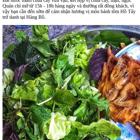
Bát nước mắm chua cay vừa vặn, kết hợp vị chua cay, mặn, ngọt.
Quán chỉ mở từ 15h - 18h hàng ngày và thường rất đông khách, vì
vậy bạn cần đến sớm để cảm nhận hương vị món bánh tôm Hồ Tây
trứ danh tại Hàng Bồ.