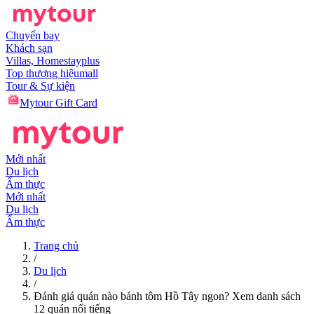
Chuyến bay
Khách sạn
Villas, Homestay
plus
Top thương hiệu
mall
Tour & Sự kiện
Mytour Gift Card
Mới nhất
Du lịch
Ẩm thực
Mới nhất
Du lịch
Ẩm thực
Trang chủ
/
Du lịch
/
Đánh giá quán nào bánh tôm Hồ Tây ngon? Xem danh sách
12 quán nổi tiếng