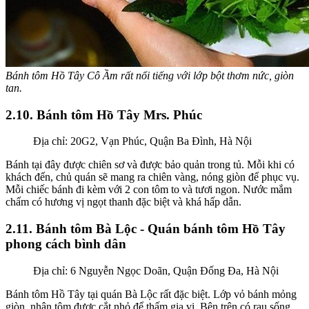
Bánh tôm Hồ Tây Cô Ầm rất nổi tiếng với lớp bột thơm nức, giòn
tan.
2.10. Bánh tôm Hồ Tây Mrs. Phúc
Địa chỉ: 20G2, Vạn Phúc, Quận Ba Đình, Hà Nội
Bánh tại đây được chiên sơ và được bảo quản trong tủ. Mỗi khi có
khách đến, chủ quán sẽ mang ra chiên vàng, nóng giòn để phục vụ.
Mỗi chiếc bánh đi kèm với 2 con tôm to và tươi ngon. Nước mắm
chấm có hương vị ngọt thanh đặc biệt và khá hấp dẫn.
2.11. Bánh tôm Bà Lộc - Quán bánh tôm Hồ Tây
phong cách bình dân
Địa chỉ: 6 Nguyễn Ngọc Doãn, Quận Đống Đa, Hà Nội
Bánh tôm Hồ Tây tại quán Bà Lộc rất đặc biệt. Lớp vỏ bánh mỏng
giòn, nhân tôm được cắt nhỏ để thấm gia vị. Bên trên có rau sống,