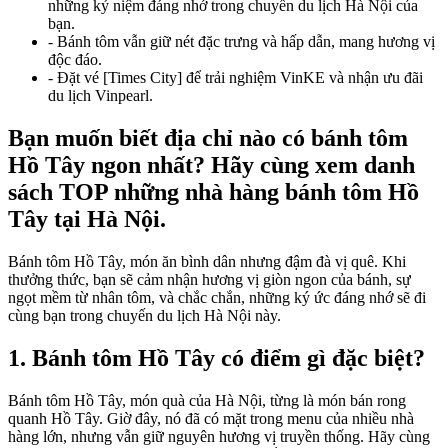
những kỷ niệm đáng nhớ trong chuyến du lịch Hà Nội của
bạn
.
-
Bánh tôm vẫn giữ nét đặc trưng và hấp dẫn, mang hương vị
độc đáo
.
-
Đặt vé [Times City] để trải nghiệm VinKE và nhận ưu đãi
du lịch Vinpearl.
Bạn muốn biết địa chỉ nào có bánh tôm
Hồ Tây ngon nhất? Hãy cùng xem danh
sách TOP những nhà hàng bánh tôm Hồ
Tây tại Hà Nội.
Bánh tôm Hồ Tây, món ăn bình dân nhưng đậm đà vị quê. Khi
thưởng thức, bạn sẽ cảm nhận hương vị giòn ngon của bánh, sự
ngọt mềm từ nhân tôm, và chắc chắn, những ký ức đáng nhớ sẽ đi
cùng bạn trong chuyến du lịch Hà Nội này.
1. Bánh tôm Hồ Tây có điểm gì đặc biệt?
Bánh tôm Hồ Tây, món quà của Hà Nội, từng là món bán rong
quanh Hồ Tây. Giờ đây, nó đã có mặt trong menu của nhiều nhà
hàng lớn, nhưng vẫn giữ nguyên hương vị truyền thống. Hãy cùng