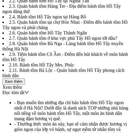
2.2. Quán bánh tôm Hồ Tây tại Nghĩa Tân
2.3. Quán bánh tôm Hàng Tre - Địa điểm bánh tôm Hồ Tây
ngon đáng thử
2.4. Bánh tôm Hồ Tây ngon tại Hàng Bồ
2.5. Quán bánh tôm tại chợ Hòe Nhai - Điểm đến bánh tôm Hồ
Tây ngon và phải chăng
2.6. Quán bánh tôm Hồ Tây Thành Ngân
2.7. Quán bánh tôm ở khu vực phủ Tây Hồ ngon tới đâu?
2.8. Quán bánh tôm Bà Nga - Làng bánh tôm Hồ Tây truyền
thống Hà Nội
2.9. Tiệm bánh tôm Cô Ầm - Điểm đến hút khách về món bánh
tôm Hồ Tây
2.10. Bánh tôm Hồ Tây Mrs. Phúc
2.11. Bánh tôm Bà Lộc - Quán bánh tôm Hồ Tây phong cách
bình dân
Xem thêm
Xem thêm
Đọc tóm tắt
-
Bạn muốn tìm những địa chỉ bán bánh tôm Hồ Tây ngon
nhất ở Hà Nội? Dưới đây là danh sách TOP những nhà hàng
nổi tiếng về món bánh tôm Hồ Tây, một món ăn bình dân
mang đậm hương vị quê
.
-
Thưởng thức món ăn này, bạn sẽ cảm nhận được hương vị
giòn ngon của lớp vỏ bánh, sự ngọt mềm từ nhân tôm và