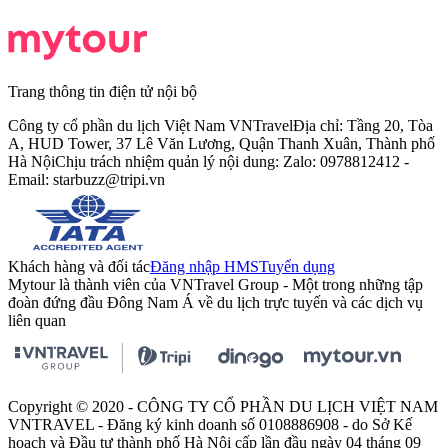
Trang thông tin điện tử nội bộ
Công ty cổ phần du lịch Việt Nam VNTravel
Địa chỉ: Tầng 20, Tòa
A, HUD Tower, 37 Lê Văn Lương, Quận Thanh Xuân, Thành phố
Hà Nội
Chịu trách nhiệm quản lý nội dung: Zalo: 0978812412 -
Email:
starbuzz@tripi.vn
Khách hàng và đối tác
Đăng nhập HMS
Tuyển dụng
Mytour là thành viên của VNTravel Group - Một trong những tập
đoàn đứng đầu Đông Nam Á về du lịch trực tuyến và các dịch vụ
liên quan
Copyright © 2020 - CÔNG TY CỔ PHẦN DU LỊCH VIỆT NAM
VNTRAVEL - Đăng ký kinh doanh số 0108886908 - do Sở Kế
hoạch và Đầu tư thành phố Hà Nội cấp lần đầu ngày 04 tháng 09