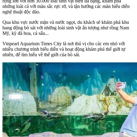
rộng lớn với hơn 30.000 loài sinh vật biển đa dạng, khám phá
những loài cá với màu sắc rực rỡ, và tận hưởng các màn biểu diễn
nghệ thuật độc đáo.
Qua khu vực nước mặn và nước ngọt, du khách sẽ khám phá khu
hang động bò sát với những loài sinh vật ấn tượng như rồng Nam
Mỹ, kỳ đà hoa, cá sấu...
Vinpearl Aquarium Times City là nơi thú vị cho các em nhỏ với
nhiều chương trình biểu diễn và hoạt động khám phá thế giới tự
nhiên, để tìm hiểu về thế giới của bò sát.