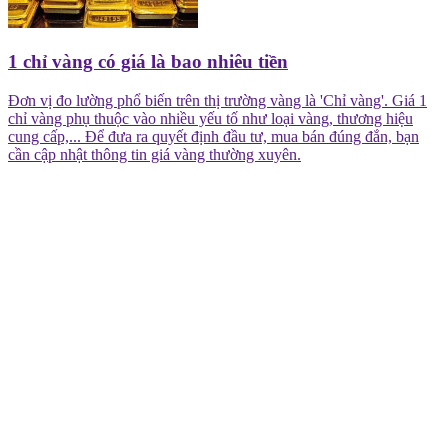
1 chỉ vàng có giá là bao nhiêu tiền
Đơn vị đo lường phổ biến trên thị trường vàng là 'Chỉ vàng'. Giá 1
chỉ vàng phụ thuộc vào nhiều yếu tố như loại vàng, thương hiệu
cung cấp,... Để đưa ra quyết định đầu tư, mua bán đúng đắn, bạn
cần cập nhật thông tin giá vàng thường xuyên.