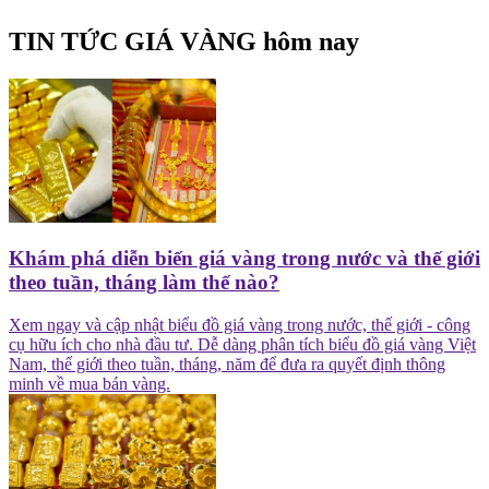
TIN TỨC GIÁ VÀNG
hôm nay
Khám phá diễn biến giá vàng trong nước và thế giới
theo tuần, tháng làm thế nào?
Xem ngay và cập nhật biểu đồ giá vàng trong nước, thế giới - công
cụ hữu ích cho nhà đầu tư. Dễ dàng phân tích biểu đồ giá vàng Việt
Nam, thế giới theo tuần, tháng, năm để đưa ra quyết định thông
minh về mua bán vàng.