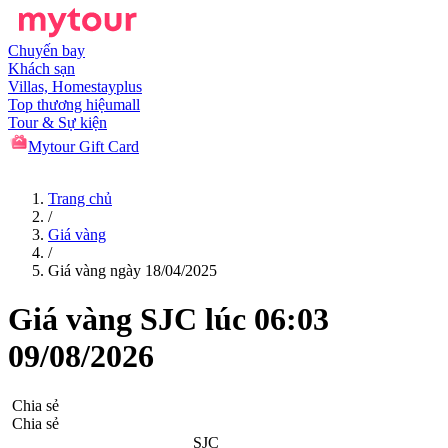
Chuyến bay
Khách sạn
Villas, Homestay
plus
Top thương hiệu
mall
Tour & Sự kiện
Mytour Gift Card
Trang chủ
/
Giá vàng
/
Giá vàng ngày 18/04/2025
Giá vàng
SJC
lúc
06:03
09/08/2026
Chia sẻ
Chia sẻ
SJC