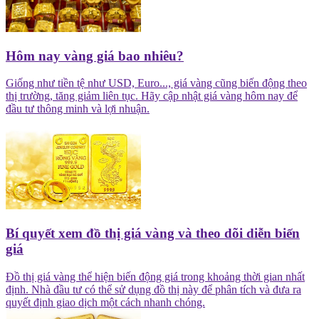
Hôm nay vàng giá bao nhiêu?
Giống như tiền tệ như USD, Euro..., giá vàng cũng biến động theo
thị trường, tăng giảm liên tục. Hãy cập nhật giá vàng hôm nay để
đầu tư thông minh và lợi nhuận.
Bí quyết xem đồ thị giá vàng và theo dõi diễn biến
giá
Đồ thị giá vàng thể hiện biến động giá trong khoảng thời gian nhất
định. Nhà đầu tư có thể sử dụng đồ thị này để phân tích và đưa ra
quyết định giao dịch một cách nhanh chóng.