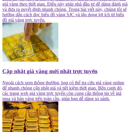
giá vàng theo thời gian. Điều này giúp nhà đầu tư dễ dàng đánh giá
và đưa ra quyết định nhanh chóng. Trong bài viết này, chúng tôi sẽ
hướng dẫn cách đọc biểu đồ vàng SJC và tận dụng lợi ích từ biểu
đồ giá vàng trực tuyến.
Cập nhật giá vàng mới nhất trực tuyến
Ngoài cách xem thông thường, bạn có thể tra cứu giá vàng online
để nhanh chóng cập nhật giá và tiết kiệm thời gian. Bên cạnh đó,
các trang web giá vàng trực tuyến còn cung cấp thông tin về giá
mua và bán vàng trên toàn cầu, giúp bạn dễ dàng so sánh.