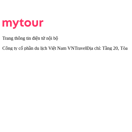
Trang thông tin điện tử nội bộ
Công ty cổ phần du lịch Việt Nam VNTravel
Địa chỉ: Tầng 20, Tòa
A, HUD Tower, 37 Lê Văn Lương, Quận Thanh Xuân, Thành phố
Hà Nội
Chịu trách nhiệm quản lý nội dung: Zalo: 0978812412 -
Email:
starbuzz@tripi.vn
Khách hàng và đối tác
Đăng nhập HMS
Tuyển dụng
Mytour là thành viên của VNTravel Group - Một trong những tập
đoàn đứng đầu Đông Nam Á về du lịch trực tuyến và các dịch vụ
liên quan
Copyright © 2020 - CÔNG TY CỔ PHẦN DU LỊCH VIỆT NAM