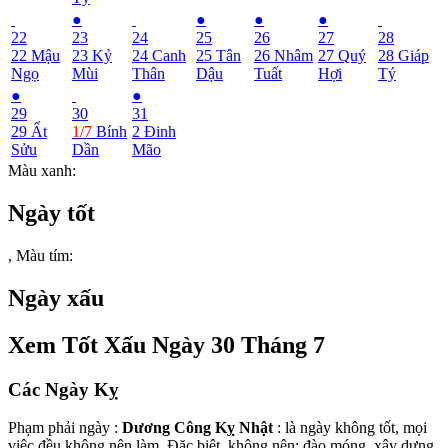
●
●
●
●
22
23
24
25
26
27
28
22
Mậu
23
Kỷ
24
Canh
25
Tân
26
Nhâm
27
Quý
28
Giáp
Ngọ
Mùi
Thân
Dậu
Tuất
Hợi
Tý
●
●
29
30
31
29
Ất
1/7
Bính
2
Đinh
Sửu
Dần
Mão
Màu xanh
:
Ngày tốt
,
Màu tím
:
Ngày xấu
Xem Tốt Xấu Ngày 30 Tháng 7
Các Ngày Kỵ
Phạm phải ngày :
Dương Công Kỵ Nhật
: là ngày không tốt, mọi
việc đều không nên làm. Đặc biệt, không nên: đào móng, xây dựng,