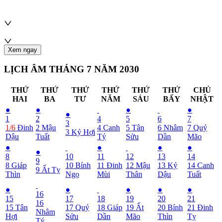
Xem ngay
LỊCH ÂM THÁNG 7 NĂM 2030
THỨ
THỨ
THỨ
THỨ
THỨ
THỨ
CHỦ
HAI
BA
TƯ
NĂM
SÁU
BẨY
NHẬT
●
●
●
●
●
1
2
4
5
6
7
3
1/6
Đinh
2
Mậu
4
Canh
5
Tân
6
Nhâm
7
Quý
3
Kỷ Hợi
Dậu
Tuất
Tý
Sửu
Dần
Mão
●
●
●
●
●
8
10
11
12
13
14
9
8
Giáp
10
Bính
11
Đinh
12
Mậu
13
Kỷ
14
Canh
9
Ất Tỵ
Thìn
Ngọ
Mùi
Thân
Dậu
Tuất
●
●
●
●
●
16
15
17
18
19
20
21
16
15
Tân
17
Quý
18
Giáp
19
Ất
20
Bính
21
Đinh
Nhâm
Hợi
Sửu
Dần
Mão
Thìn
Tỵ
Tý