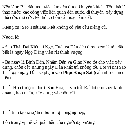
Nên làm
: Bắt đầu mọi việc làm đều được khuyến khích. Tốt nhất là
tháo nước, các công việc liên quan đến nước, đi thuyền, xây dựng
nhà cửa, mở cửa, kết hôn, chôn cất hoặc làm đất.
Kiêng cữ
: Sao Thất Đại Kiết không có yêu cầu kiêng cử.
Ngoại lệ
:
- Sao Thất Đại Kiết tại Ngọ, Tuất và Dần đều được xem là tốt, đặc
biệt là ngày Ngọ Đăng viên rất thịnh vượng.
- Ba ngày là Bính Dần, Nhâm Dần và Giáp Ngọ tốt cho việc xây
dựng, chôn cất, nhưng ngày Dần khác thì không tốt. Bởi vì khi Sao
Thất gặp ngày Dần sẽ phạm vào
Phục Đoạn Sát
(cấm như đã nêu
trên).
Thất: Hỏa trư (con lợn): Sao Hỏa, là sao tốt. Rất tốt cho việc kinh
doanh, hôn nhân, xây dựng và chôn cất.
Thất tinh tạo ra sự tiến bộ trong nông nghiệp,
Tôn trọng vị thế và quân hầu của người đại vương,