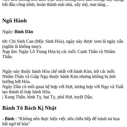
bắt đầu công trình, hoàn thành mái nhà, xây mộ, mai táng...
Ngũ Hành
Ngày:
Bính Dần
tức Chi Sinh Can (Mộc Sinh Hỏa), ngày này được xem là ngày xấu
(nghĩa là không may).
Nạp âm: Ngày Lô Trung Hỏa kị các tuổi: Canh Thân và Nhâm
Thân.
Ngày này thuộc hành Hỏa chế nhất với hành Kim, trừ các tuổi:
Nhâm Thân và Giáp Ngọ thuộc hành Kim nhưng không bị ảnh
hưởng bởi Hỏa.
Ngày Dần có mối quan hệ hợp với Hợi, tương hợp với Ngọ và Tuất
tạo thành tổ hợp hành Hỏa.
| Xung Thân, hình Tỵ, hại Tỵ, phá Hợi, tuyệt Dậu.
Bành Tổ Bách Kị Nhật
-
Bính
: “Không nên thực hiện việc sửa chữa bếp để tránh tai họa
bất ngờ từ hỏa”