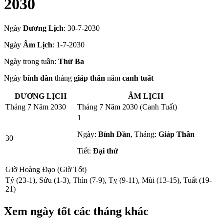
2030
Ngày
Dương Lịch
:
30-7-2030
Ngày
Âm Lịch
:
1-7-2030
Ngày trong tuần:
Thứ Ba
Ngày
bính dần
tháng
giáp thân
năm
canh tuất
DƯƠNG LỊCH
ÂM LỊCH
Tháng 7 Năm 2030
Tháng 7 Năm 2030 (Canh Tuất)
1
Ngày:
Bính Dần
, Tháng:
Giáp Thân
30
Tiết:
Đại thử
Giờ Hoàng Đạo (Giờ Tốt)
Tý (23-1), Sửu (1-3), Thìn (7-9), Tỵ (9-11), Mùi (13-15), Tuất (19-
21)
Xem ngày tốt các tháng khác