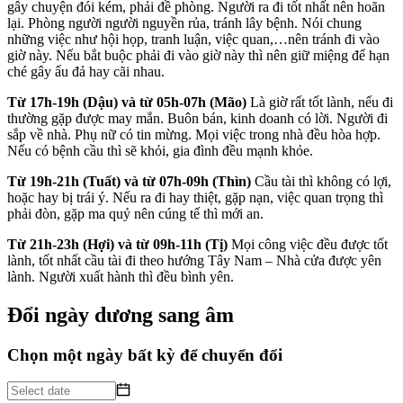
gây chuyện đói kém, phải đề phòng. Người ra đi tốt nhất nên hoãn
lại. Phòng người người nguyền rủa, tránh lây bệnh. Nói chung
những việc như hội họp, tranh luận, việc quan,…nên tránh đi vào
giờ này. Nếu bắt buộc phải đi vào giờ này thì nên giữ miệng để hạn
ché gây ẩu đả hay cãi nhau.
Từ 17h-19h (Dậu) và từ 05h-07h (Mão)
Là giờ rất tốt lành, nếu đi
thường gặp được may mắn. Buôn bán, kinh doanh có lời. Người đi
sắp về nhà. Phụ nữ có tin mừng. Mọi việc trong nhà đều hòa hợp.
Nếu có bệnh cầu thì sẽ khỏi, gia đình đều mạnh khỏe.
Từ 19h-21h (Tuất) và từ 07h-09h (Thìn)
Cầu tài thì không có lợi,
hoặc hay bị trái ý. Nếu ra đi hay thiệt, gặp nạn, việc quan trọng thì
phải đòn, gặp ma quỷ nên cúng tế thì mới an.
Từ 21h-23h (Hợi) và từ 09h-11h (Tị)
Mọi công việc đều được tốt
lành, tốt nhất cầu tài đi theo hướng Tây Nam – Nhà cửa được yên
lành. Người xuất hành thì đều bình yên.
Đổi ngày dương sang âm
Chọn một ngày bất kỳ để chuyển đổi