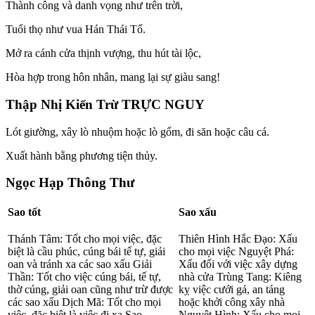
Thành công và danh vọng như trên trời,
Tuổi thọ như vua Hán Thái Tổ.
Mở ra cánh cửa thịnh vượng, thu hút tài lộc,
Hòa hợp trong hôn nhân, mang lại sự giàu sang!
Thập Nhị Kiến Trừ TRỰC NGUY
Lót giường, xây lò nhuộm hoặc lò gốm, đi săn hoặc câu cá.
Xuất hành bằng phương tiện thủy.
Ngọc Hạp Thông Thư
Sao tốt
Sao xấu
Thánh Tâm: Tốt cho mọi việc, đặc
Thiên Hình Hắc Đạo: Xấu
biệt là cầu phúc, cúng bái tế tự, giải
cho mọi việc Nguyệt Phá:
oan và tránh xa các sao xấu Giải
Xấu đối với việc xây dựng
Thần: Tốt cho việc cúng bái, tế tự,
nhà cửa Trùng Tang: Kiêng
thờ cúng, giải oan cũng như trừ được
kỵ việc cưới gả, an táng
các sao xấu Dịch Mã: Tốt cho mọi
hoặc khởi công xây nhà
việc, đặc biệt là việc đi xa Sao
Nguyệt Hình: Xấu cho mọi