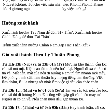
Nguyệt Không: Tốt cho việc sửa nhà,
việc Không Phòng: Kiêng
bố trí giường ngủ
kỵ việc cưới gả
Hướng xuất hành
Xuất hành hướng Tây Nam để đón 'Hỷ Thần'. Xuất hành hướng
Chính Đông để đón 'Tài Thần'.
Tránh xuất hành hướng Chính Nam gặp Hạc Thần (xấu)
Giờ xuất hành Theo Lý Thuần Phong
Từ 11h-13h (Ngọ) và từ 23h-01h (Tý)
Mưu sự khó thành, cầu lộc,
cầu tài mờ mịt. Kiện cáo tốt nhất nên hoãn lại. Người đi xa chưa có
tin về. Mất tiền, mất của nếu đi hướng Nam thì tìm nhanh mới thấy.
Đề phòng tranh cãi, mâu thuẫn hay miệng tiếng tầm thường. Việc
làm chậm, lâu la nhưng tốt nhất làm việc gì đều cần chắc chắn.
Từ 13h-15h (Mùi) và từ 01-03h (Sửu)
Tin vui sắp tới, nếu cầu lộc,
cầu tài thì đi hướng Nam. Đi công việc gặp gỡ có nhiều may mắn.
Người đi có tin về. Nếu chăn nuôi đều gặp thuận lợi.
Từ 15h-17h (Thân) và từ 03h-05h (Dần)
Hay tranh luận, cãi cọ,