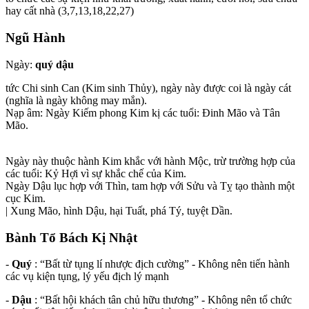
hay cất nhà (3,7,13,18,22,27)
Ngũ Hành
Ngày:
quý dậu
tức Chi sinh Can (Kim sinh Thủy), ngày này được coi là ngày cát
(nghĩa là ngày không may mắn).
Nạp âm: Ngày Kiếm phong Kim kị các tuổi: Đinh Mão và Tân
Mão.
Ngày này thuộc hành Kim khắc với hành Mộc, trừ trường hợp của
các tuổi: Kỷ Hợi vì sự khắc chế của Kim.
Ngày Dậu lục hợp với Thìn, tam hợp với Sửu và Tỵ tạo thành một
cục Kim.
| Xung Mão, hình Dậu, hại Tuất, phá Tý, tuyệt Dần.
Bành Tổ Bách Kị Nhật
-
Quý
: “Bất từ tụng lí nhược địch cường” - Không nên tiến hành
các vụ kiện tụng, lý yếu địch lý mạnh
-
Dậu
: “Bất hội khách tân chủ hữu thương” - Không nên tổ chức