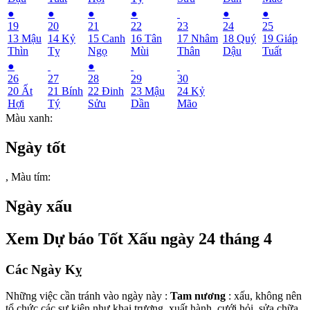
●
●
●
●
●
●
19
20
21
22
23
24
25
13
Mậu
14
Kỷ
15
Canh
16
Tân
17
Nhâm
18
Quý
19
Giáp
Thìn
Tỵ
Ngọ
Mùi
Thân
Dậu
Tuất
●
●
26
27
28
29
30
20
Ất
21
Bính
22
Đinh
23
Mậu
24
Kỷ
Hợi
Tý
Sửu
Dần
Mão
Màu xanh
:
Ngày tốt
,
Màu tím
:
Ngày xấu
Xem Dự báo Tốt Xấu ngày 24 tháng 4
Các Ngày Kỵ
Những việc cần tránh vào ngày này :
Tam nương
: xấu, không nên
tổ chức các sự kiện như khai trương, xuất hành, cưới hỏi, sửa chữa