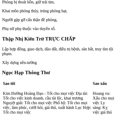
Phòng bị thoát hồn, giữ trái tim,
Khai môn phóng thủy, trúng phòng hạt,
Người gặp gỡ cẩn thận đề phòng,
Phụ nữ phụ thuộc vào duyên số.
Thập Nhị Kiến Trừ TRỰC CHẤP
Lập hợp đồng, giao dịch, đào đất, điều trị bệnh, săn bắt, truy tìm tội
phạm.
Xây dựng nền-tường
Ngọc Hạp Thông Thư
Sao tốt
Sao xấu
Kim Đường Hoàng Đạo - Tốt cho mọi việc Địa tài:
Hoang vu:
Tốt cho việc kinh doanh, cầu tài lộc, khai trương
Xấu cho mọi
Nguyệt giải: Tốt cho mọi việc Phổ hộ: Tốt cho mọi
việc Ly
việc, làm phúc, cưới hỏi, giá thú, xuất hành Lục Hợp:
sàng: Kỵ
Tốt cho mọi việc
việc giá thú