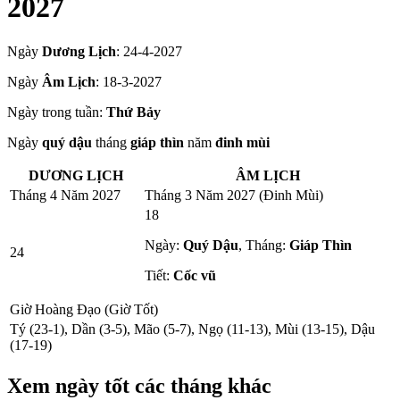
2027
Ngày
Dương Lịch
:
24-4-2027
Ngày
Âm Lịch
:
18-3-2027
Ngày trong tuần:
Thứ Bảy
Ngày
quý dậu
tháng
giáp thìn
năm
đinh mùi
DƯƠNG LỊCH
ÂM LỊCH
Tháng 4 Năm 2027
Tháng 3 Năm 2027 (Đinh Mùi)
18
Ngày:
Quý Dậu
, Tháng:
Giáp Thìn
24
Tiết:
Cốc vũ
Giờ Hoàng Đạo (Giờ Tốt)
Tý (23-1), Dần (3-5), Mão (5-7), Ngọ (11-13), Mùi (13-15), Dậu
(17-19)
Xem ngày tốt các tháng khác