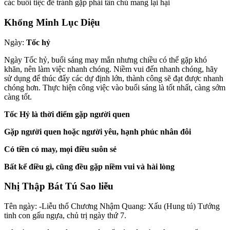
các buổi tiệc để tránh gặp phải tân chủ mang lại hại
Khổng Minh Lục Diệu
Ngày:
Tốc hỷ
Ngày Tốc hỷ, buổi sáng may mắn nhưng chiều có thể gặp khó
khăn, nên làm việc nhanh chóng. Niềm vui đến nhanh chóng, hãy
sử dụng để thúc đẩy các dự định lớn, thành công sẽ đạt được nhanh
chóng hơn. Thực hiện công việc vào buổi sáng là tốt nhất, càng sớm
càng tốt.
Tốc Hỷ là thời điểm gặp người quen
Gặp người quen hoặc người yêu, hạnh phúc nhân đôi
Có tiền có may, mọi điều suôn sẻ
Bất kể điều gì, cũng đều gặp niềm vui và hài lòng
Nhị Thập Bát Tú Sao liễu
Tên ngày
: -Liễu thổ Chương Nhậm Quang: Xấu (Hung tú) Tướng
tinh con gấu ngựa, chủ trị ngày thứ 7.