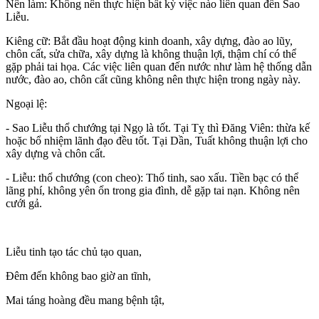
Nên làm
: Không nên thực hiện bất kỳ việc nào liên quan đến Sao
Liễu.
Kiêng cữ
: Bắt đầu hoạt động kinh doanh, xây dựng, đào ao lũy,
chôn cất, sửa chữa, xây dựng là không thuận lợi, thậm chí có thể
gặp phải tai họa. Các việc liên quan đến nước như làm hệ thống dẫn
nước, đào ao, chôn cất cũng không nên thực hiện trong ngày này.
Ngoại lệ
:
- Sao Liễu thổ chướng tại Ngọ là tốt. Tại Tỵ thì Đăng Viên: thừa kế
hoặc bổ nhiệm lãnh đạo đều tốt. Tại Dần, Tuất không thuận lợi cho
xây dựng và chôn cất.
- Liễu: thổ chướng (con cheo): Thổ tinh, sao xấu. Tiền bạc có thể
lãng phí, không yên ổn trong gia đình, dễ gặp tai nạn. Không nên
cưới gả.
Liễu tinh tạo tác chủ tạo quan,
Đêm đến không bao giờ an tĩnh,
Mai táng hoàng đều mang bệnh tật,