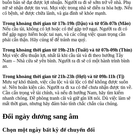
buôn bán sẽ đạt được lợi nhuận. Người ra đi sẽ sớm trở về nhà. Phụ
nữ sẽ nhận được tin vui. Mọi việc trong nhà sẽ diễn ra hòa hợp. Nếu
có bệnh, sẽ được chữa lành, và gia đình sẽ khỏe mạnh.
Trong khoảng thời gian từ 17h-19h (Dậu) và từ 05h-07h (Mão)
Nếu cầu tài, không có lợi hoặc có thể gặp trở ngại. Người ra đi có
thể gặp nguy hiểm hoặc tai nạn, và các công việc quan trọng cần
phải cẩn thận. Hãy cúng tế để tránh ma quỷ.
Trong khoảng thời gian từ 19h-21h (Tuất) và từ 07h-09h (Thìn)
Mọi việc đều thuận lợi, nhất là khi cầu tài và đi theo hướng Tây
Nam – Nhà cửa sẽ yên bình. Người ra đi sẽ có một hành trình bình
an.
Trong khoảng thời gian từ 21h-23h (Hợi) và từ 09h-11h (Tị)
Mưu sự khó thành, việc cầu lộc và tài lộc có thể không được suôn
sẻ. Nên hoãn kiện cáo. Người ra đi xa có thể chưa nhận được tin về.
Cần cẩn trọng về tài chính, và nếu đi hướng Nam, hãy tìm kiếm
nhanh chóng. Đề phòng tranh cãi và giữ gìn lời nói. Dù việc làm sẽ
mất thời gian, nhưng hãy đảm bảo tính chắc chắn của chúng.
Đổi ngày dương sang âm
Chọn một ngày bất kỳ để chuyển đổi