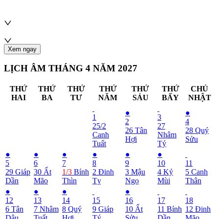
Xem ngay
LỊCH ÂM THÁNG 4 NĂM 2027
THỨ
THỨ
THỨ
THỨ
THỨ
THỨ
CHỦ
HAI
BA
TƯ
NĂM
SÁU
BẨY
NHẬT
●
●
1
3
2
4
25/2
27
26
Tân
28
Quý
Canh
Nhâm
Hợi
Sửu
Tuất
Tý
●
●
●
●
●
●
5
6
7
8
9
10
11
29
Giáp
30
Ất
1/3
Bính
2
Đinh
3
Mậu
4
Kỷ
5
Canh
Dần
Mão
Thìn
Tỵ
Ngọ
Mùi
Thân
●
●
●
●
12
13
14
15
16
17
18
6
Tân
7
Nhâm
8
Quý
9
Giáp
10
Ất
11
Bính
12
Đinh
Dậu
Tuất
Hợi
Tý
Sửu
Dần
Mão